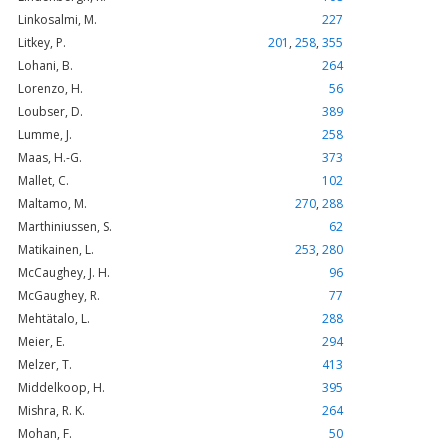
Linkosalmi, M.
227
Litkey, P.
201
,
258
,
355
Lohani, B.
264
Lorenzo, H.
56
Loubser, D.
389
Lumme, J.
258
Maas, H.-G.
373
Mallet, C.
102
Maltamo, M.
270
,
288
Marthiniussen, S.
62
Matikainen, L.
253
,
280
McCaughey, J. H.
96
McGaughey, R.
77
Mehtätalo, L.
288
Meier, E.
294
Melzer, T.
413
Middelkoop, H.
395
Mishra, R. K.
264
Mohan, F.
50