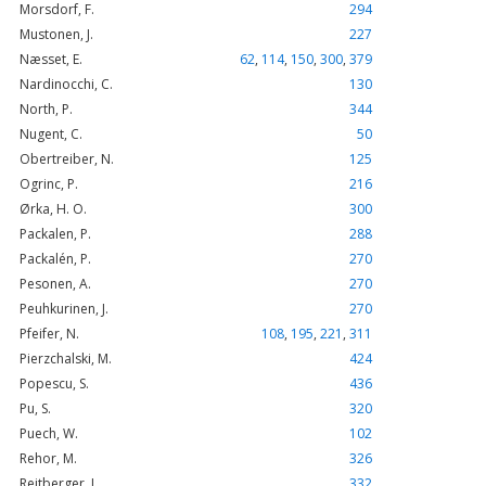
Morsdorf, F.
294
Mustonen, J.
227
Næsset, E.
62
,
114
,
150
,
300
,
379
Nardinocchi, C.
130
North, P.
344
Nugent, C.
50
Obertreiber, N.
125
Ogrinc, P.
216
Ørka, H. O.
300
Packalen, P.
288
Packalén, P.
270
Pesonen, A.
270
Peuhkurinen, J.
270
Pfeifer, N.
108
,
195
,
221
,
311
Pierzchalski, M.
424
Popescu, S.
436
Pu, S.
320
Puech, W.
102
Rehor, M.
326
Reitberger, J.
332