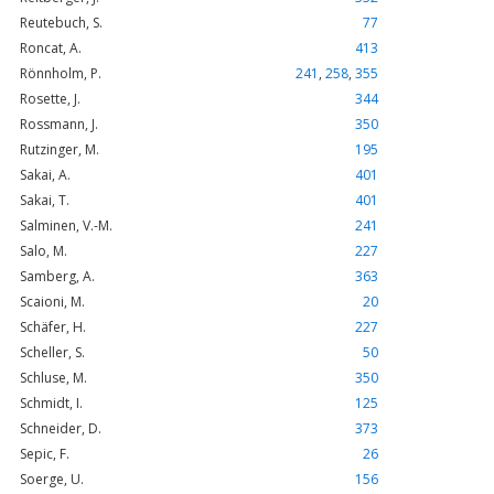
Reutebuch, S.
77
Roncat, A.
413
Rönnholm, P.
241
,
258
,
355
Rosette, J.
344
Rossmann, J.
350
Rutzinger, M.
195
Sakai, A.
401
Sakai, T.
401
Salminen, V.-M.
241
Salo, M.
227
Samberg, A.
363
Scaioni, M.
20
Schäfer, H.
227
Scheller, S.
50
Schluse, M.
350
Schmidt, I.
125
Schneider, D.
373
Sepic, F.
26
Soerge, U.
156