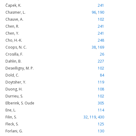
Čapek, K.
241
Chasmer, L.
96
,
190
Chauve, A.
102
Chen, R.
241
Chen, Y.
241
Cho, H.-K.
248
Coops, N. C.
38
,
169
Crosilla, F.
26
Dahlin, B.
227
Deseilligny, M. P.
102
Dold, C.
84
Doytsher, Y.
119
Duong, H.
108
Durrieu, S.
102
Elberink, S. Oude
305
Ene, L.
114
Filin, S.
32
,
119
,
430
Fleck, S.
125
Forlani, G.
130