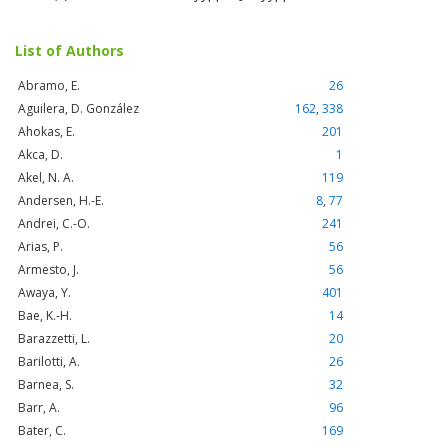
List of Authors
Abramo, E.
26
Aguilera, D. González
162
,
338
Ahokas, E.
201
Akca, D.
1
Akel, N. A.
119
Andersen, H.-E.
8
,
77
Andrei, C.-O.
241
Arias, P.
56
Armesto, J.
56
Awaya, Y.
401
Bae, K.-H.
14
Barazzetti, L.
20
Barilotti, A.
26
Barnea, S.
32
Barr, A.
96
Bater, C.
169