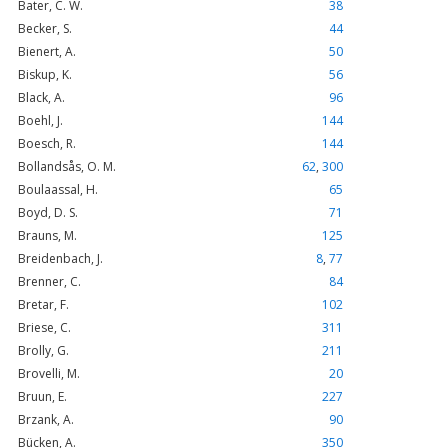
Bater, C. W.
38
Becker, S.
44
Bienert, A.
50
Biskup, K.
56
Black, A.
96
Boehl, J.
144
Boesch, R.
144
Bollandsås, O. M.
62
,
300
Boulaassal, H.
65
Boyd, D. S.
71
Brauns, M.
125
Breidenbach, J.
8
,
77
Brenner, C.
84
Bretar, F.
102
Briese, C.
311
Brolly, G.
211
Brovelli, M.
20
Bruun, E.
227
Brzank, A.
90
Bücken, A.
350