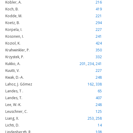
Kobler, A.
216
Koch, B.
419
Kodde, M.
221
Koetz, B.
294
Korpela, I.
227
Kosonen, I.
241
Koziol, K.
424
Krahwinkler, P.
350
Krzystek, P.
332
Kukko, A.
201
,
234
,
241
Kuutti, V.
227
Kwak, D.-A.
248
Lahoz, J. Gómez
162
,
338
Landes, T .
65
Landes, T.
407
Lee, W.-K.
248
Leuschner, C.
125
Liang, X.
253
,
258
Lichti, D.
14
Lindenbergh, R.
108