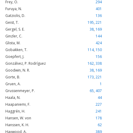
Frey, O.
294
Furuya, N.
401
Gatziolis, D.
136
Geist, T.
195
,
221
Gergel, S. E.
38
,
169
Ginzler, C.
144
Glista, M.
424
Gobakken, T.
114
,
150
Goepfert, J.
156
Gonzálvez, P. Rodríguez
162
,
338
Goodwin, N. R.
38
,
169
Gorte, B.
173
,
221
Gruen, A.
1
Grussenmeyer, P.
65
,
407
Haala, N.
44
Haapaniemi, F.
227
Haggrén, H.
241
Hansen, W. von
178
Hanssen, K. H.
62
Haywood, A.
389