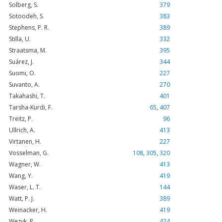
Solberg, S.
379
Sotoodeh, S.
383
Stephens, P. R.
389
Stilla, U.
332
Straatsma, M.
395
Suárez, J.
344
Suomi, O.
227
Suvanto, A.
270
Takahashi, T.
401
Tarsha-Kurdi, F.
65
,
407
Treitz, P.
96
Ullrich, A.
413
Virtanen, H.
227
Vosselman, G.
108
,
305
,
320
Wagner, W.
413
Wang, Y.
419
Waser, L. T.
144
Watt, P. J.
389
Weinacker, H.
419
Wezyk, P.
424