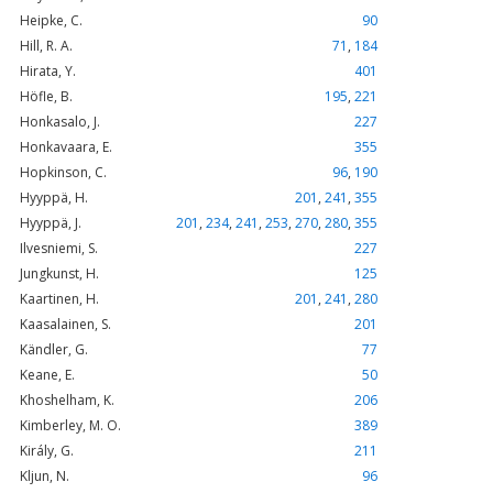
Heipke, C.
90
Hill, R. A.
71
,
184
Hirata, Y.
401
Höfle, B.
195
,
221
Honkasalo, J.
227
Honkavaara, E.
355
Hopkinson, C.
96
,
190
Hyyppä, H.
201
,
241
,
355
Hyyppä, J.
201
,
234
,
241
,
253
,
270
,
280
,
355
Ilvesniemi, S.
227
Jungkunst, H.
125
Kaartinen, H.
201
,
241
,
280
Kaasalainen, S.
201
Kändler, G.
77
Keane, E.
50
Khoshelham, K.
206
Kimberley, M. O.
389
Király, G.
211
Kljun, N.
96